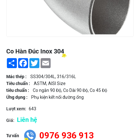
Co Hàn Đúc Inox 304
Share
Facebook
Twitter
Email
Mác thép :
SS304/304L, 316/316L
Tiêu chuẩn :
ASTM, AISI Size
tiêu chuẩn :
Co ngắn 90 Độ, Co Dài 90 Độ, Co 45 Độ
Ứng dụng :
Phụ kiện kết nối đường ống
Lượt xem:
643
Liên hệ
Giá:
0976 936 913
Tư vấn