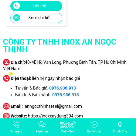
Liên hệ
Xem chi tiết
CÔNG TY TNHH INOX AN NGỌC
THỊNH
Địa chỉ:
40/4E Hồ Văn Long, Phường Bình Tân, TP Hồ Chí Minh,
Việt Nam
Điện thoại:
liên hệ ngay nhận báo giá
0976.936.913
Tư vấn & Báo giá:
0976.936.913
Bảo trì & Bảo hành:
Email:
anngocthinhsteel@gmail.com
Website:
https://inoxxaydung304.com
CHÍNH SÁCH
Gọi ngay
Nhắn tin
Zalo Chat
Facebook
Chỉ đường