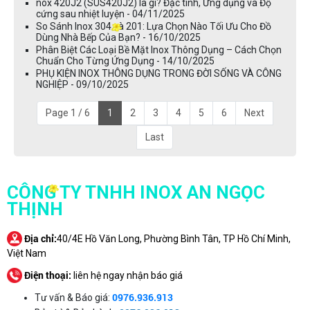
nox 420J2 (SUS420J2) là gì? Đặc tính, Ứng dụng và Độ
cứng sau nhiệt luyện - 04/11/2025
So Sánh Inox 304 và 201: Lựa Chọn Nào Tối Ưu Cho Đồ
Dùng Nhà Bếp Của Bạn? - 16/10/2025
Phân Biệt Các Loại Bề Mặt Inox Thông Dụng – Cách Chọn
Chuẩn Cho Từng Ứng Dụng - 14/10/2025
PHỤ KIỆN INOX THÔNG DỤNG TRONG ĐỜI SỐNG VÀ CÔNG
NGHIỆP - 09/10/2025
Page 1 / 6
1
2
3
4
5
6
Next
Last
CÔNG TY TNHH INOX AN NGỌC
THỊNH
Địa chỉ:
40/4E Hồ Văn Long, Phường Bình Tân, TP Hồ Chí Minh,
Việt Nam
Điện thoại:
liên hệ ngay nhận báo giá
0976.936.913
Tư vấn & Báo giá: