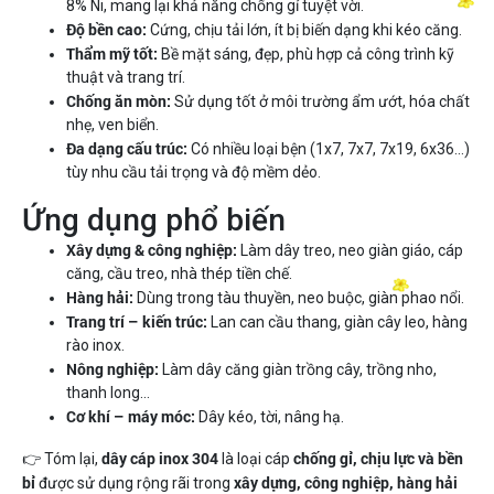
8% Ni, mang lại khả năng chống gỉ tuyệt vời.
Độ bền cao:
Cứng, chịu tải lớn, ít bị biến dạng khi kéo căng.
Thẩm mỹ tốt:
Bề mặt sáng, đẹp, phù hợp cả công trình kỹ
thuật và trang trí.
Chống ăn mòn:
Sử dụng tốt ở môi trường ẩm ướt, hóa chất
nhẹ, ven biển.
Đa dạng cấu trúc:
Có nhiều loại bện (1x7, 7x7, 7x19, 6x36…)
tùy nhu cầu tải trọng và độ mềm dẻo.
Ứng dụng phổ biến
Xây dựng & công nghiệp:
Làm dây treo, neo giàn giáo, cáp
căng, cầu treo, nhà thép tiền chế.
Hàng hải:
Dùng trong tàu thuyền, neo buộc, giàn phao nổi.
Trang trí – kiến trúc:
Lan can cầu thang, giàn cây leo, hàng
rào inox.
Nông nghiệp:
Làm dây căng giàn trồng cây, trồng nho,
thanh long…
Cơ khí – máy móc:
Dây kéo, tời, nâng hạ.
dây cáp inox 304
chống gỉ, chịu lực và bền
👉 Tóm lại,
là loại cáp
bỉ
xây dựng, công nghiệp, hàng hải
được sử dụng rộng rãi trong