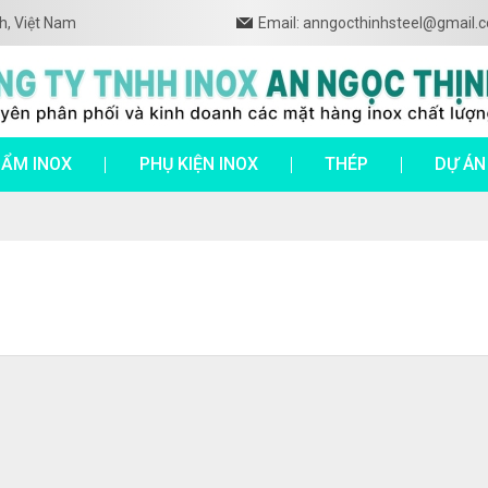
h, Việt Nam
Email: anngocthinhsteel@gmail.
HẨM INOX
PHỤ KIỆN INOX
THÉP
DỰ ÁN