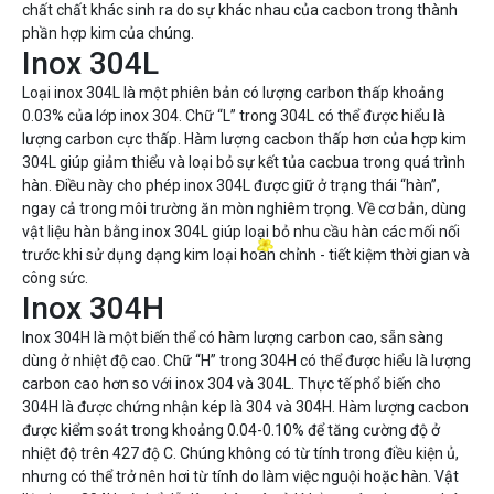
chất chất khác sinh ra do sự khác nhau của cacbon trong thành
phần hợp kim của chúng.
Inox 304L
Loại inox 304L là một phiên bản có lượng carbon thấp khoảng
0.03% của lớp inox 304. Chữ “L” trong 304L có thể được hiểu là
lượng carbon cực thấp. Hàm lượng cacbon thấp hơn của hợp kim
304L giúp giảm thiểu và loại bỏ sự kết tủa cacbua trong quá trình
hàn. Điều này cho phép inox 304L được giữ ở trạng thái “hàn”,
ngay cả trong môi trường ăn mòn nghiêm trọng. Về cơ bản, dùng
vật liệu hàn bằng inox 304L giúp loại bỏ nhu cầu hàn các mối nối
trước khi sử dụng dạng kim loại hoàn chỉnh - tiết kiệm thời gian và
công sức.
Inox 304H
Inox 304H là một biến thể có hàm lượng carbon cao, sẵn sàng
dùng ở nhiệt độ cao. Chữ “H” trong 304H có thể được hiểu là lượng
carbon cao hơn so với inox 304 và 304L. Thực tế phổ biến cho
304H là được chứng nhận kép là 304 và 304H. Hàm lượng cacbon
được kiểm soát trong khoảng 0.04-0.10% để tăng cường độ ở
nhiệt độ trên 427 độ C. Chúng không có từ tính trong điều kiện ủ,
nhưng có thể trở nên hơi từ tính do làm việc nguội hoặc hàn. Vật