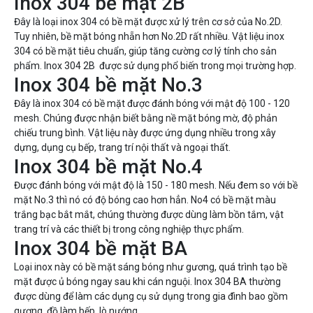
Inox 304 bề mặt 2B
Đây là loại inox 304 có bề mặt được xử lý trên cơ sở của No.2D.
Tuy nhiên, bề mặt bóng nhẵn hơn No.2D rất nhiều. Vật liệu inox
304 có bề mặt tiêu chuẩn, giúp tăng cường cơ lý tính cho sản
phẩm. Inox 304 2B được sử dụng phổ biến trong mọi trường hợp.
Inox 304 bề mặt No.3
Đây là inox 304 có bề mặt được đánh bóng với mật độ 100 - 120
mesh. Chúng được nhận biết bằng nề mặt bóng mờ, độ phản
chiếu trung bình. Vật liệu này được ứng dụng nhiều trong xây
dựng, dụng cụ bếp, trang trí nội thất và ngoại thất.
Inox 304 bề mặt No.4
Được đánh bóng với mật độ là 150 - 180 mesh. Nếu đem so với bề
mặt No.3 thì nó có độ bóng cao hơn hẳn. No4 có bề mặt màu
trắng bạc bắt mắt, chúng thường được dùng làm bồn tắm, vật
trang trí và các thiết bị trong công nghiệp thực phẩm.
Inox 304 bề mặt BA
Loại inox này có bề mặt sáng bóng như gương, quá trình tạo bề
mặt được ủ bóng ngay sau khi cán nguội. Inox 304 BA thường
được dùng để làm các dụng cụ sử dụng trong gia đình bao gồm
gương, đồ làm bếp, lò nướng.