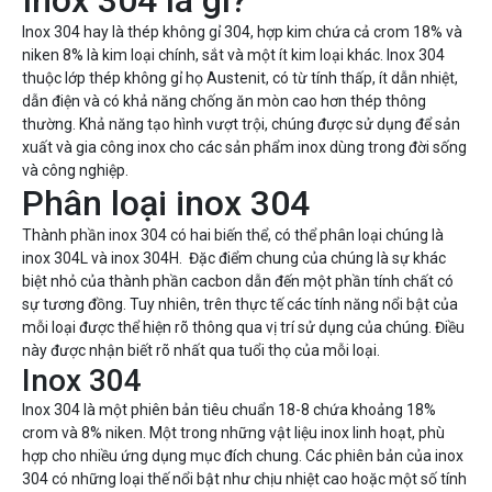
Inox 304 là gì?
Inox 304 hay là thép không gỉ 304, hợp kim chứa cả crom 18% và
niken 8% là kim loại chính, sắt và một ít kim loại khác. Inox 304
thuộc lớp thép không gỉ họ Austenit, có từ tính thấp, ít dẫn nhiệt,
dẫn điện và có khả năng chống ăn mòn cao hơn thép thông
thường. Khả năng tạo hình vượt trội, chúng được sử dụng để sản
xuất và gia công inox cho các sản phẩm inox dùng trong đời sống
và công nghiệp.
Phân loại inox 304
Thành phần inox 304 có hai biến thể, có thể phân loại chúng là
inox 304L và inox 304H. Đặc điểm chung của chúng là sự khác
biệt nhỏ của thành phần cacbon dẫn đến một phần tính chất có
sự tương đồng. Tuy nhiên, trên thực tế các tính năng nổi bật của
mỗi loại được thể hiện rõ thông qua vị trí sử dụng của chúng. Điều
này được nhận biết rõ nhất qua tuổi thọ của mỗi loại.
Inox 304
Inox 304 là một phiên bản tiêu chuẩn 18-8 chứa khoảng 18%
crom và 8% niken. Một trong những vật liệu inox linh hoạt, phù
hợp cho nhiều ứng dụng mục đích chung. Các phiên bản của inox
304 có những loại thế nổi bật như chịu nhiệt cao hoặc một số tính