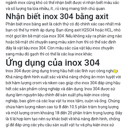
ngành inox cũng khó có thể nhận biết được vì nhận biết màu sắc
và số lượng tia lửa nhiều, ít , rỏ ràng mang tính chủ quan.
Nhận biết inox 304 bằng axit
Phân biệt inox bằng axit là cách thử có độ chính xác cao nhất mà
bạn có thể tự mình áp dụng. Bạn dùng axit H2SO4 hoặc HCL, nhỏ
một giọt lên bề mặt của inox 304. Nếu không xảy ra phản ứng nào
hoặc bề mặt chỉ chuyển sang màu xám hơn thì có thể xác định
đây là vật liệu inox 304. Còn màu sắc của vật liệu inox chuyển
sang màu đỏ gạch thì có thể là các loại inox khác.
Ứng dụng của inox 304
Inox 304 được ứng dụng trong hầu hết các lĩnh vực công nghiệp.
Khả năng định hình xuất sắc và khả năng chống ăn mòn tuyệt vời
bởi hàm lượng crom và niken cao giúp cho inox 304 đáp ứng hầu
hết các sản phẩm công nghiệp và dân dụng. Inox 304 được sử
dụng làm nguyên liệu chính để sản xuất phụ kiện inox công
nghiệp, bao gồm cả các loại vật tư inox tấm, cuộn và ống. Chúng
chứa hàm lượng niken cao từ 8 đến 10.5 phần trăm trọng lượng
và một lượng crom khoảng 18 đến 20 phần trăm trọng lượng. Đây
là tỉ lệ hợp kim tạo nên sự khác biệt về khả năng định hình, chống
gỉ để đáp ứng các yêu cầu sản xuất vật tư và phụ kiện inox sử