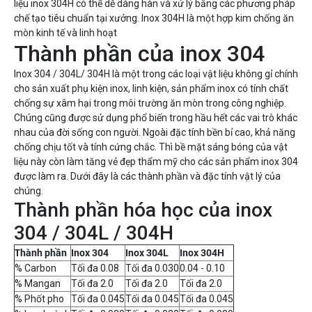
liệu inox 304H có thể dễ dàng hàn và xử lý bằng các phương pháp
chế tạo tiêu chuẩn tại xưởng. Inox 304H là một hợp kim chống ăn
mòn kinh tế và linh hoạt
Thành phần của inox 304
Inox 304 / 304L/ 304H là một trong các loại vật liệu không gỉ chính
cho sản xuất phụ kiện inox, linh kiện, sản phẩm inox có tính chất
chống sự xâm hại trong môi trường ăn mòn trong công nghiệp.
Chúng cũng được sử dụng phổ biến trong hầu hết các vai trò khác
nhau của đời sống con người. Ngoài đặc tính bền bỉ cao, khả năng
chống chịu tốt và tính cứng chắc. Thì bề mặt sáng bóng của vật
liệu này còn làm tăng vẻ đẹp thẩm mỹ cho các sản phẩm inox 304
được làm ra. Dưới đây là các thành phần và đặc tính vật lý của
chúng.
Thành phần hóa học của inox
304 / 304L / 304H
Thành phần
Inox 304
Inox 304L
Inox 304H
% Carbon
Tối đa 0.08
Tối đa 0.030
0.04 - 0.10
% Mangan
Tối đa 2.0
Tối đa 2.0
Tối đa 2.0
% Phốt pho
Tối đa 0.045
Tối đa 0.045
Tối đa 0.045