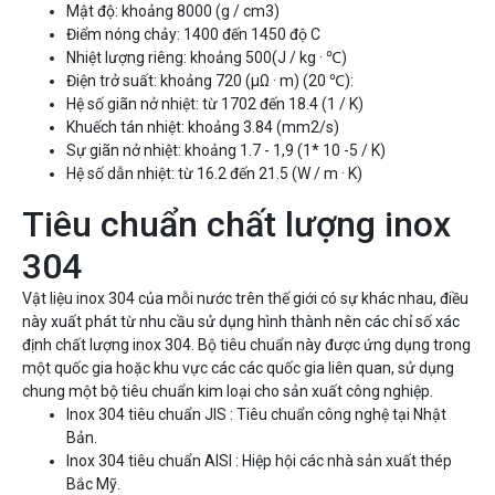
Mật độ: khoảng 8000 (g / cm3)
Điểm nóng chảy: 1400 đến 1450 độ C
Nhiệt lượng riêng: khoảng 500(J / kg · ℃)
Điện trở suất: khoảng 720 (μΩ · m) (20 ℃):
Hệ số giãn nở nhiệt: từ 1702 đến 18.4 (1 / K)
Khuếch tán nhiệt: khoảng 3.84 (mm2/s)
Sự giãn nở nhiệt: khoảng 1.7 - 1,9 (1* 10 -5 / K)
Hệ số dẫn nhiệt: từ 16.2 đến 21.5 (W / m · K)
Tiêu chuẩn chất lượng inox
304
Vật liệu inox 304 của mỗi nước trên thế giới có sự khác nhau, điều
này xuất phát từ nhu cầu sử dụng hình thành nên các chỉ số xác
định chất lượng inox 304. Bộ tiêu chuẩn này được ứng dụng trong
một quốc gia hoặc khu vực các các quốc gia liên quan, sử dụng
chung một bộ tiêu chuẩn kim loại cho sản xuất công nghiệp.
Inox 304 tiêu chuẩn JIS : Tiêu chuẩn công nghệ tại Nhật
Bản.
Inox 304 tiêu chuẩn AISI : Hiệp hội các nhà sản xuất thép
Bắc Mỹ.