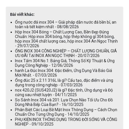
Bài viết khác:
Ống nước đá inox 304 – Giải pháp dẫn nước đá bền bỉ, an
toàn và tiết kiệm nhất - 08/08/2026
Hộp Inox 304 Bóng – Chất Lượng Cao, Bền Đẹp Đúng
Chuẩn: Hộp inox 304 bóng, hộp thép không gỉ 304 bóng,
hộp inox 304 chất lượng cao, hộp inox 304 An Ngọc Thịnh
- 29/07/2026
ỐNG INOX 304 CÔNG NGHIỆP – CHẤT LƯỢNG CHUẨN, GIÁ
ƯU ĐÃI TẠI INOX AN NGỌC THỊNH - 20/07/2026
Inox Tấm 304 No.1: Bảng Giá, Thông Số Kỹ Thuật & Ứng
Dụng Công Nghiệp - 12/06/2026
hanh La Đúc Inox 304: Đặc Điểm, Ứng Dụng Và Báo Giá
Mới Nhất. - 07/03/2026
Ống đúc 25 x 2.11 316L là gì? Cấu tạo, đặc điểm và ứng
dụng trong công nghiệp - 07/03/2026
nox 420J2 (SUS420J2) là gì? Đặc tính, Ứng dụng và Độ
cứng sau nhiệt luyện - 04/11/2025
So Sánh Inox 304 và 201: Lựa Chọn Nào Tối Ưu Cho Đồ
Dùng Nhà Bếp Của Bạn? - 16/10/2025
Phân Biệt Các Loại Bề Mặt Inox Thông Dụng – Cách Chọn
Chuẩn Cho Từng Ứng Dụng - 14/10/2025
PHỤ KIỆN INOX THÔNG DỤNG TRONG ĐỜI SỐNG VÀ CÔNG
NGHIỆP - 09/10/2025