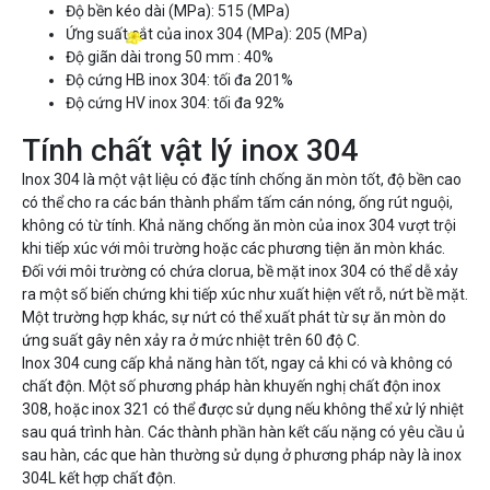
Độ bền kéo dài (MPa): 515 (MPa)
Ứng suất cắt của inox 304 (MPa): 205 (MPa)
Độ giãn dài trong 50 mm : 40%
Độ cứng HB inox 304: tối đa 201%
Độ cứng HV inox 304: tối đa 92%
Tính chất vật lý inox 304
Inox 304 là một vật liệu có đặc tính chống ăn mòn tốt, độ bền cao
có thể cho ra các bán thành phẩm tấm cán nóng, ống rút nguội,
không có từ tính. Khả năng chống ăn mòn của inox 304 vượt trội
khi tiếp xúc với môi trường hoặc các phương tiện ăn mòn khác.
Đối với môi trường có chứa clorua, bề mặt inox 304 có thể dễ xảy
ra một số biến chứng khi tiếp xúc như xuất hiện vết rỗ, nứt bề mặt.
Một trường hợp khác, sự nứt có thể xuất phát từ sự ăn mòn do
ứng suất gây nên xảy ra ở mức nhiệt trên 60 độ C.
Inox 304 cung cấp khả năng hàn tốt, ngay cả khi có và không có
chất độn. Một số phương pháp hàn khuyến nghị chất độn inox
308, hoặc inox 321 có thể được sử dụng nếu không thể xử lý nhiệt
sau quá trình hàn. Các thành phần hàn kết cấu nặng có yêu cầu ủ
sau hàn, các que hàn thường sử dụng ở phương pháp này là inox
304L kết hợp chất độn.