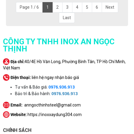
Page 1 / 6
1
2
3
4
5
6
Next
Last
CÔNG TY TNHH INOX AN NGỌC
THỊNH
Địa chỉ:
40/4E Hồ Văn Long, Phường Bình Tân, TP Hồ Chí Minh,
Việt Nam
Điện thoại:
liên hệ ngay nhận báo giá
0976.936.913
Tư vấn & Báo giá:
0976.936.913
Bảo trì & Bảo hành:
Email:
anngocthinhsteel@gmail.com
Website:
https://inoxxaydung304.com
CHÍNH SÁCH