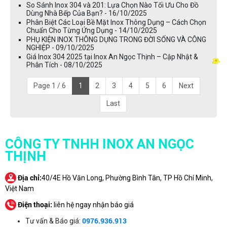
So Sánh Inox 304 và 201: Lựa Chọn Nào Tối Ưu Cho Đồ
Dùng Nhà Bếp Của Bạn? - 16/10/2025
Phân Biệt Các Loại Bề Mặt Inox Thông Dụng – Cách Chọn
Chuẩn Cho Từng Ứng Dụng - 14/10/2025
PHỤ KIỆN INOX THÔNG DỤNG TRONG ĐỜI SỐNG VÀ CÔNG
NGHIỆP - 09/10/2025
Giá Inox 304 2025 tại Inox An Ngọc Thịnh – Cập Nhật &
Phân Tích - 08/10/2025
Page 1 / 6
1
2
3
4
5
6
Next
Last
CÔNG TY TNHH INOX AN NGỌC
THỊNH
Địa chỉ:
40/4E Hồ Văn Long, Phường Bình Tân, TP Hồ Chí Minh,
Việt Nam
Điện thoại:
liên hệ ngay nhận báo giá
0976.936.913
Tư vấn & Báo giá: