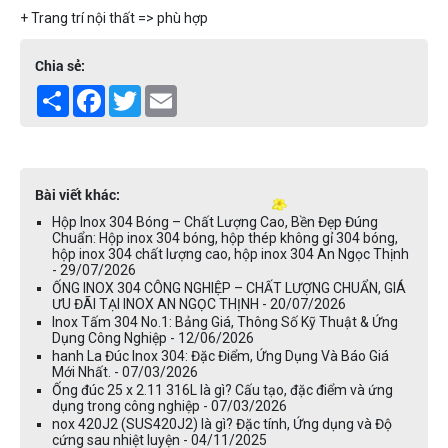
+ Trang trí nội thất => phù hợp
Chia sẻ:
Share
Facebook
Twitter
Email
Bài viết khác:
Hộp Inox 304 Bóng – Chất Lượng Cao, Bền Đẹp Đúng
Chuẩn: Hộp inox 304 bóng, hộp thép không gỉ 304 bóng,
hộp inox 304 chất lượng cao, hộp inox 304 An Ngọc Thịnh
- 29/07/2026
ỐNG INOX 304 CÔNG NGHIỆP – CHẤT LƯỢNG CHUẨN, GIÁ
ƯU ĐÃI TẠI INOX AN NGỌC THỊNH - 20/07/2026
Inox Tấm 304 No.1: Bảng Giá, Thông Số Kỹ Thuật & Ứng
Dụng Công Nghiệp - 12/06/2026
hanh La Đúc Inox 304: Đặc Điểm, Ứng Dụng Và Báo Giá
Mới Nhất. - 07/03/2026
Ống đúc 25 x 2.11 316L là gì? Cấu tạo, đặc điểm và ứng
dụng trong công nghiệp - 07/03/2026
nox 420J2 (SUS420J2) là gì? Đặc tính, Ứng dụng và Độ
cứng sau nhiệt luyện - 04/11/2025