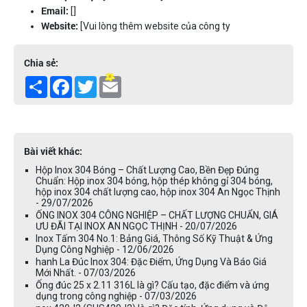
Email:
[]
Website:
[Vui lòng thêm website của công ty
Chia sẻ:
Share
Facebook
Twitter
Email
Bài viết khác:
Hộp Inox 304 Bóng – Chất Lượng Cao, Bền Đẹp Đúng
Chuẩn: Hộp inox 304 bóng, hộp thép không gỉ 304 bóng,
hộp inox 304 chất lượng cao, hộp inox 304 An Ngọc Thịnh
- 29/07/2026
ỐNG INOX 304 CÔNG NGHIỆP – CHẤT LƯỢNG CHUẨN, GIÁ
ƯU ĐÃI TẠI INOX AN NGỌC THỊNH - 20/07/2026
Inox Tấm 304 No.1: Bảng Giá, Thông Số Kỹ Thuật & Ứng
Dụng Công Nghiệp - 12/06/2026
hanh La Đúc Inox 304: Đặc Điểm, Ứng Dụng Và Báo Giá
Mới Nhất. - 07/03/2026
Ống đúc 25 x 2.11 316L là gì? Cấu tạo, đặc điểm và ứng
dụng trong công nghiệp - 07/03/2026