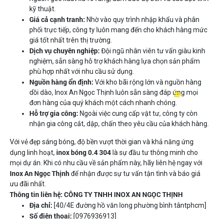
kỹ thuật.
Giá cả cạnh tranh:
Nhờ vào quy trình nhập khẩu và phân
phối trực tiếp, công ty luôn mang đến cho khách hàng mức
giá tốt nhất trên thị trường.
Dịch vụ chuyên nghiệp:
Đội ngũ nhân viên tư vấn giàu kinh
nghiệm, sẵn sàng hỗ trợ khách hàng lựa chọn sản phẩm
phù hợp nhất với nhu cầu sử dụng.
Nguồn hàng ổn định:
Với kho bãi rộng lớn và nguồn hàng
dồi dào, Inox An Ngọc Thịnh luôn sẵn sàng đáp ứng mọi
đơn hàng của quý khách một cách nhanh chóng.
Hỗ trợ gia công:
Ngoài việc cung cấp vật tư, công ty còn
nhận gia công cắt, dập, chấn theo yêu cầu của khách hàng.
Với vẻ đẹp sáng bóng, độ bền vượt thời gian và khả năng ứng
inox bóng 0.4 304
dụng linh hoạt,
là sự đầu tư thông minh cho
mọi dự án. Khi có nhu cầu về sản phẩm này, hãy liên hệ ngay với
Inox An Ngọc Thịnh
để nhận được sự tư vấn tận tình và báo giá
ưu đãi nhất.
Thông tin liên hệ:
CÔNG TY TNHH INOX AN NGỌC THỊNH
Địa chỉ:
[40/4E đường hồ văn long phường bình tântphcm]
Số điện thoại:
[0976936913]