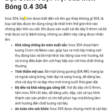
Bóng 0.4 304
Inox 304, hay còn được biết đến với tên gọi thép không gỉ 304, là
loại vật liệu được tin dùng rộng rãi nhất trên thế giới nhờ vào
những đặc tính ưu việt. Khi được sản xuất với độ dày 0.4mm và bề
mặt được xử lý đánh bóng, những ưu điểm này càng được nhân
lên:
Khả năng chống ăn mòn xuất sắc:
Inox 304 chứa hàm
lượng Crom và Niken cao, giúp tạo ra một lớp màng oxit
thụ động bảo vệ bề mặt khỏi tác động của môi trường, kể
cả trong điều kiện ẩm ướt hay tiếp xúc với hóa chất thông
thường.
Tính thẩm mỹ cao:
Bề mặt bóng gương (BA/8K) mang lại
vẻ ngoài sáng bóng, hiện đại và sang trọng, dễ dàng lau
chùi và duy trì vẻ đẹp như mới trong suốt thời gian dài.
Độ dẻo và khả năng gia công tốt:
Với độ dày chỉ 0.4mm,
tấm inox 304 rất dẻo, dễ dàng uốn, dập, cắt và tạo hình
thành các sản phẩm có chi tiết phức tạp mà không làm
ảnh hưởng đến chất lượng vật liệu.
An toàn cho sức khỏe:
Inox 304 được chứng minh là vật liệu